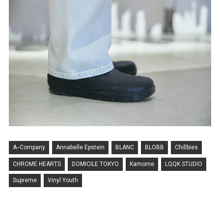
A--Company
Annabelle Epstein
BLANC
BLOBB
Chillbies
CHROME HEARTS
DOMICILE TOKYO
Kamome
LQQK STUDIO
Supreme
Vinyl Youth