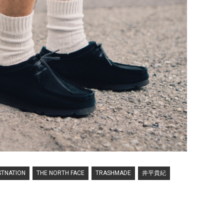
STNATION
THE NORTH FACE
TRASHMADE
井平貴紀