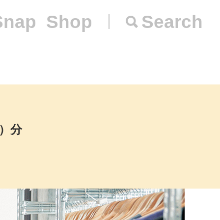
Snap
Shop
Search
火）分