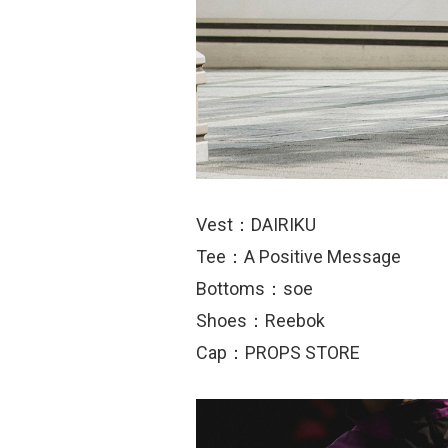
Vest：DAIRIKU
Tee：A Positive Message
Bottoms：soe
Shoes：Reebok
Cap：PROPS STORE