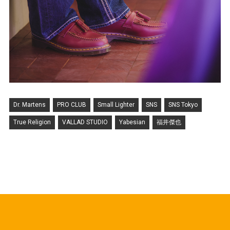
Dr. Martens
PRO CLUB
Small Lighter
SNS
SNS Tokyo
True Religion
VALLAD STUDIO
Yabesian
福井傑也