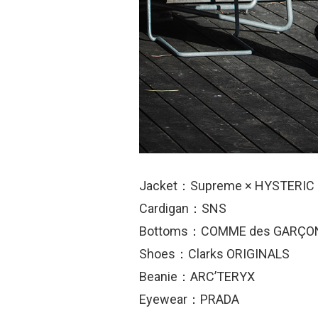
Jacket：Supreme × HYSTERIC
Cardigan：SNS
Bottoms：COMME des GARÇO
Shoes：Clarks ORIGINALS
Beanie：ARC’TERYX
Eyewear：PRADA