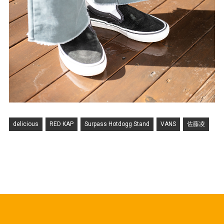
delicious
RED KAP
Surpass Hotdogg Stand
VANS
佐藤凌