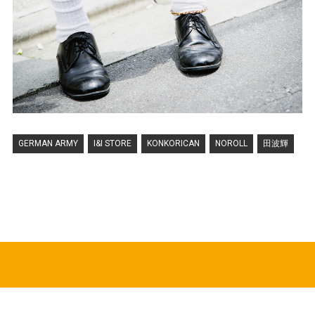
GERMAN ARMY
I&I STORE
KONKORICAN
NOROLL
田波輝
HOT TOPICS