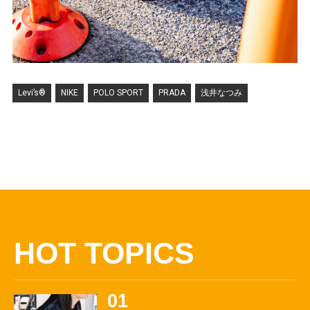
Levi’s®
NIKE
POLO SPORT
PRADA
浅井なつみ
HOT TOPICS