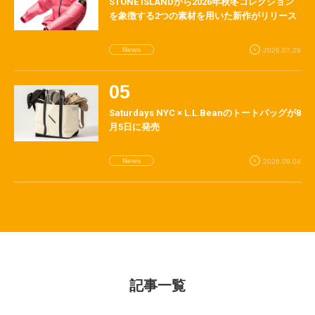
STONE ISLANDから2026年秋冬コレクション
を象徴する2つの素材を用いた新作がリリース
News
2026.07.29
Saturdays NYC × L.L.Beanのトートバッグが8
月5日に発売
News
2026.08.04
記事一覧