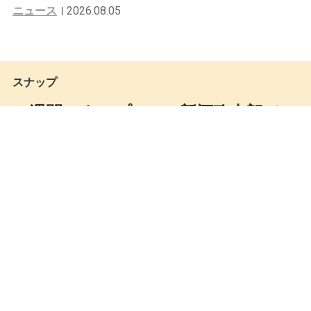
ニュース
2026.08.05
スナップ
一週間スナップ #567 新酒政太朗（U
NDEFEATED / BAIT プレス）3月15日
（月）分
Seiya Kato
by
2021.03.16