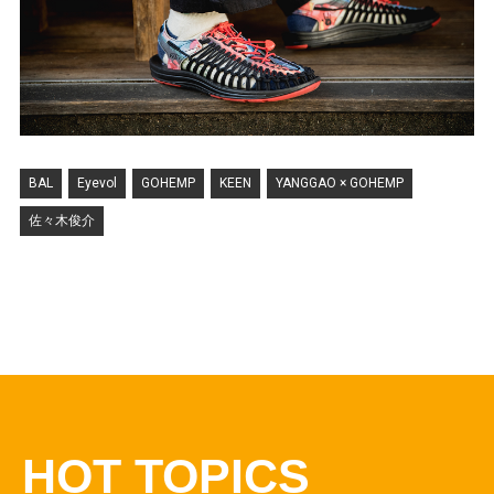
BAL
Eyevol
GOHEMP
KEEN
YANGGAO × GOHEMP
佐々木俊介
HOT TOPICS