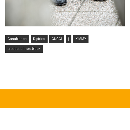
Casablanca
Diptrics
GUCCI
j
KIMMY
product almostblack
HOT TOPICS