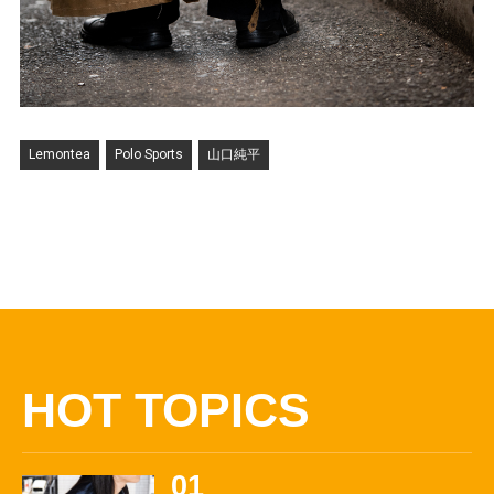
Lemontea
Polo Sports
山口純平
HOT TOPICS