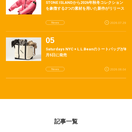
STONE ISLANDから2026年秋冬コレクション
を象徴する2つの素材を用いた新作がリリース
News
2026.07.29
Saturdays NYC × L.L.Beanのトートバッグが8
月5日に発売
News
2026.08.04
記事一覧