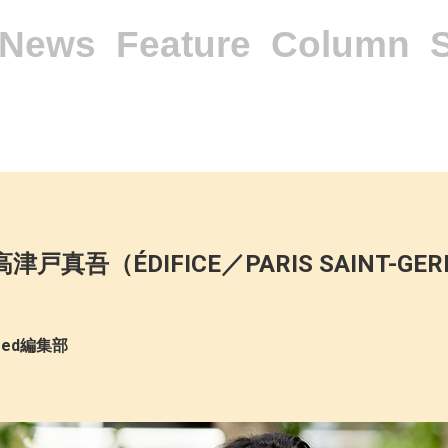
News
Feature
Column
戸真吾（ÉDIFICE／PARIS SAINT-GER
ered編集部