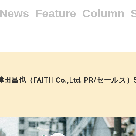
News
Feature
Column
田昌也（FAITH Co.,Ltd. PR/セール