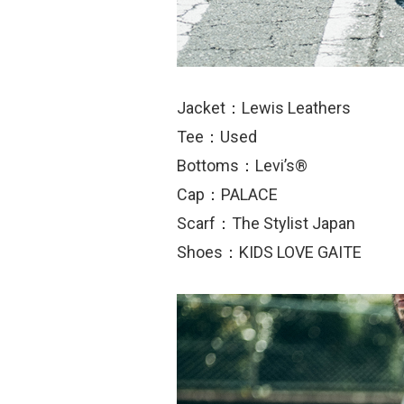
Jacket：Lewis Leathers
Tee：Used
Bottoms：Levi’s®
Cap：PALACE
Scarf：The Stylist Japan
Shoes：KIDS LOVE GAITE