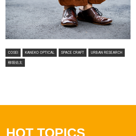
COSEI
KANEKO OPTICAL
SPACE CRAFT
URBAN RESEARCH
柳堀佑太
HOT TOPICS