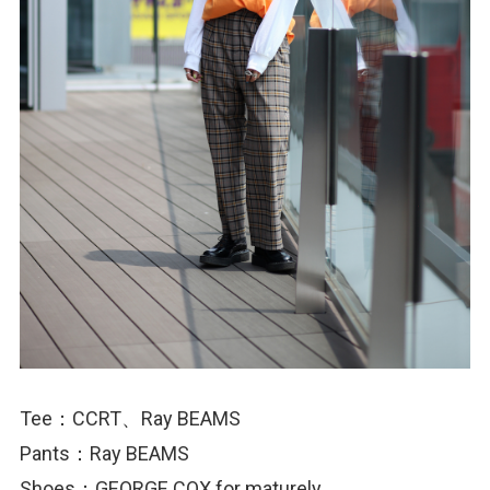
Tee：CCRT、Ray BEAMS
Pants：Ray BEAMS
Shoes：GEORGE COX for maturely