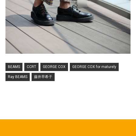
BEAMS
CCRT
GEORGE COX
GEORGE COX for maturely
Ray BEAMS
藤井早希子