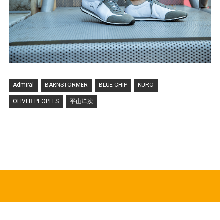
Admiral
BARNSTORMER
BLUE CHIP
KURO
OLIVER PEOPLES
平山洋次
HOT TOPICS