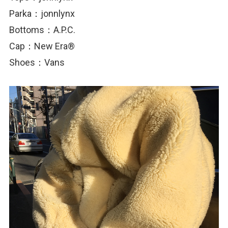
Parka：jonnlynx
Bottoms：A.P.C.
Cap：New Era®
Shoes：Vans