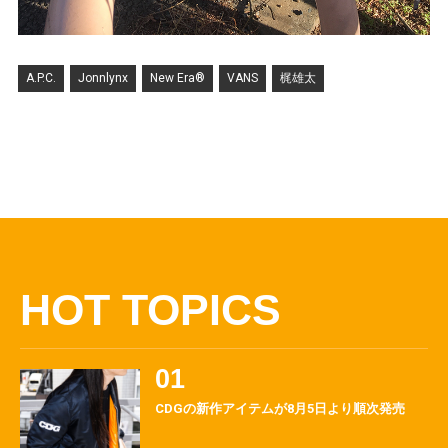
A.P.C.
Jonnlynx
New Era®
VANS
梶雄太
HOT TOPICS
CDGの新作アイテムが8月5日より順次発売