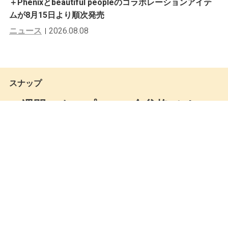
＋Phenixとbeautiful peopleのコラボレーションアイテ
ムが8月15日より順次発売
ニュース
2026.08.08
スナップ
一週間スナップ #406 金谷格（The H
eartbreakers ストアマネージャー）1
2月31日（日）分
Mastered編集部
by
2018.01.01