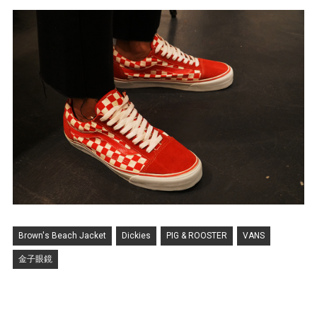
Brown's Beach Jacket
Dickies
PIG & ROOSTER
VANS
金子眼鏡