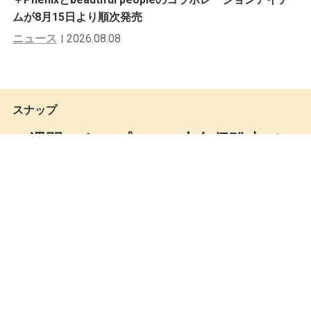
ムが8月15日より順次発売
ニュース
2026.08.08
スナップ
一週間スナップ #380 大久保聡志（C
APTAINS HELM オーナー / JANIS&C
o. ディレクター）6月29日（木）分
Keita Miki
by
2017.06.30