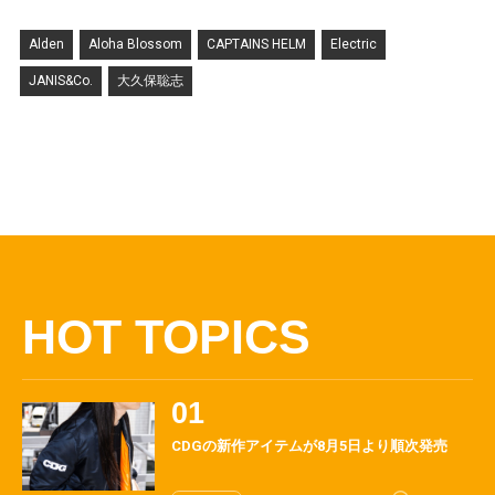
Alden
Aloha Blossom
CAPTAINS HELM
Electric
JANIS&Co.
大久保聡志
HOT TOPICS
CDGの新作アイテムが8月5日より順次発売