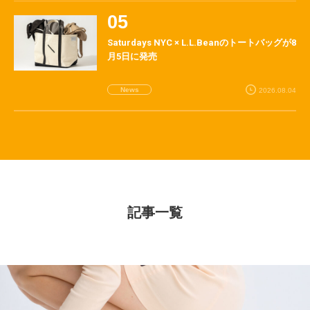
Saturdays NYC × L.L.Beanのトートバッグが8
月5日に発売
News
2026.08.04
記事一覧