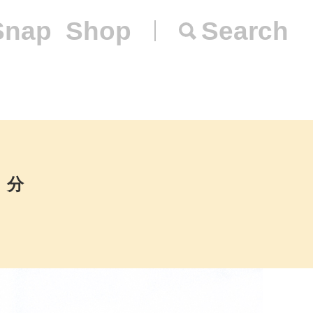
Snap
Shop
Search
）分