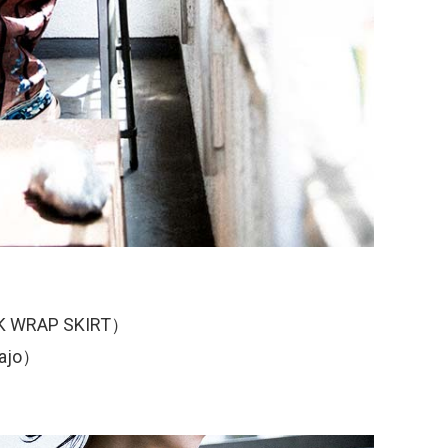
K WRAP SKIRT）
ajo）