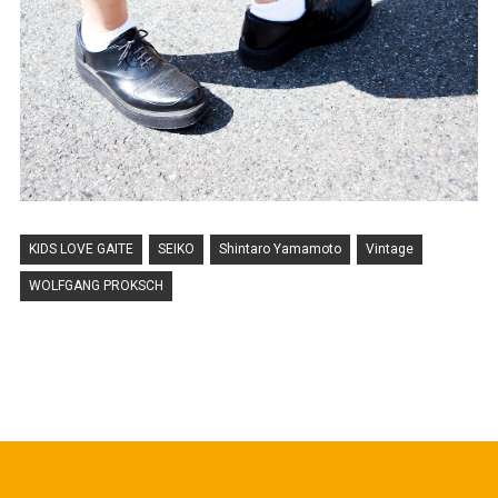
KIDS LOVE GAITE
SEIKO
Shintaro Yamamoto
Vintage
WOLFGANG PROKSCH