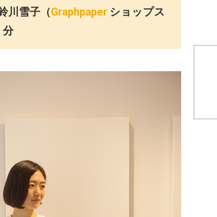
 鈴川雪子（
Graphpaper
ショップス
）分