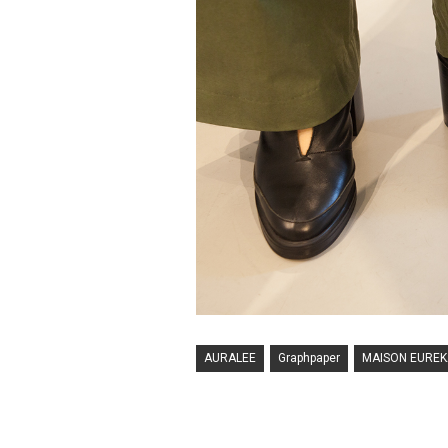
AURALEE
Graphpaper
MAISON EUREK