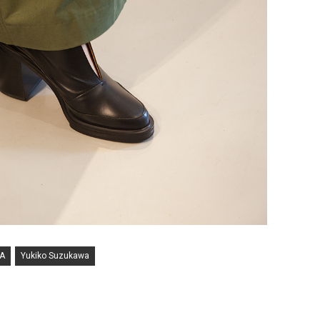
A
Yukiko Suzukawa