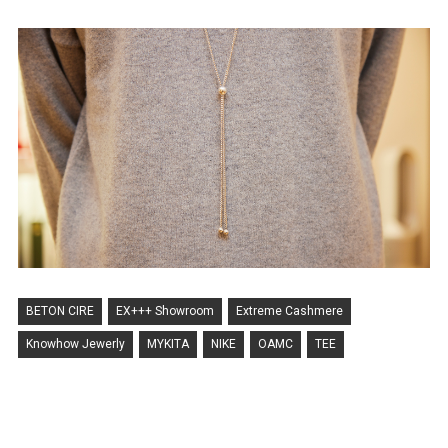
BETON CIRE
EX+++ Showroom
Extreme Cashmere
Knowhow Jewerly
MYKITA
NIKE
OAMC
TEE