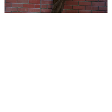
Outer：OUR LEGACY
Inner：OUR LEGACY
Bottom：OUR LEGACY
Shoes：JORDAN BRAND
Cap：Beton Cire × JUNYA WATANABE
Bag：LEMAIRE