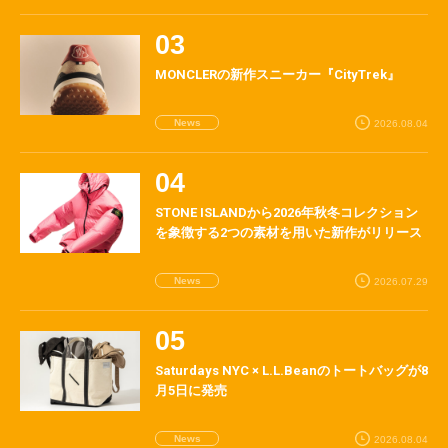
MONCLERの新作スニーカー『CityTrek』
News
2026.08.04
STONE ISLANDから2026年秋冬コレクション
を象徴する2つの素材を用いた新作がリリース
News
2026.07.29
Saturdays NYC × L.L.Beanのトートバッグが8
月5日に発売
News
2026.08.04