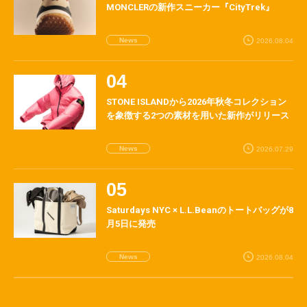
MONCLERの新作スニーカー『CityTrek』
News
2026.08.04
STONE ISLANDから2026年秋冬コレクション
を象徴する2つの素材を用いた新作がリリース
News
2026.07.29
Saturdays NYC × L.L.Beanのトートバッグが8
月5日に発売
News
2026.08.04