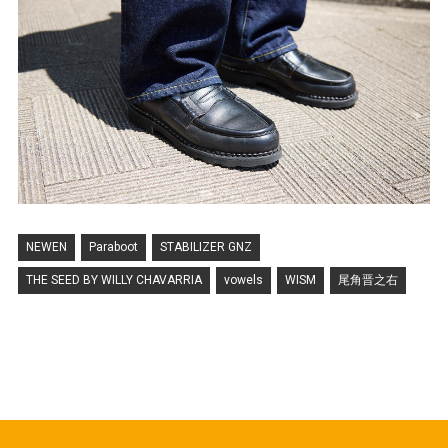
NEWEN
Paraboot
STABILIZER GNZ
THE SEED BY WILLY CHAVARRIA
vowels
WISM
尾角晋之右