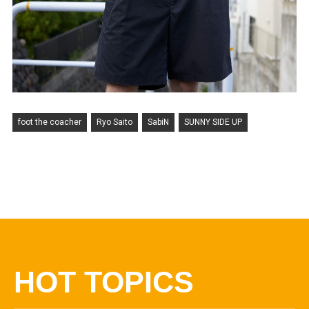
foot the coacher
Ryo Saito
SabiN
SUNNY SIDE UP
HOT TOPICS