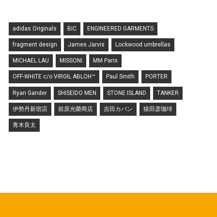
adidas Originals
BIC
ENGINEERED GARMENTS
fragment design
James Jarvis
Lockwood umbrellas
MICHAEL LAU
MISSONI
MM Paris
OFF-WHITE c/o VIRGIL ABLOH™
Paul Smith
PORTER
Ryan Gander
SHISEIDO MEN
STONE ISLAND
TANKER
伊勢丹新宿店
前原光榮商店
吉田カバン
猿田彦珈琲
青木良太