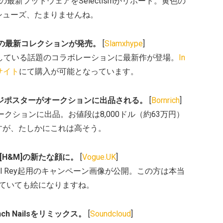
ry]の最新フットウェアをSelectismがリポート。黄色の
シューズ、たまりませんね。
rhol]の最新コレクションが発売。
[
Slamxhype
]
している話題のコラボレーションに最新作が登場。
In
サイト
にて購入が可能となっています。
テージポスターがオークションに出品される。
[
Bornrich
]
クションに出品。お値段は8,000ドル
（約63万円）
すが、たしかにこれは高そう。
eyが[H&M]の新たな顔に。
[
Vogue.UK
]
el Rey起用のキャンペーン画像が公開。この方は本当
ていても絵になりますね。
Inch Nailsをリミックス。
[
Soundcloud
]