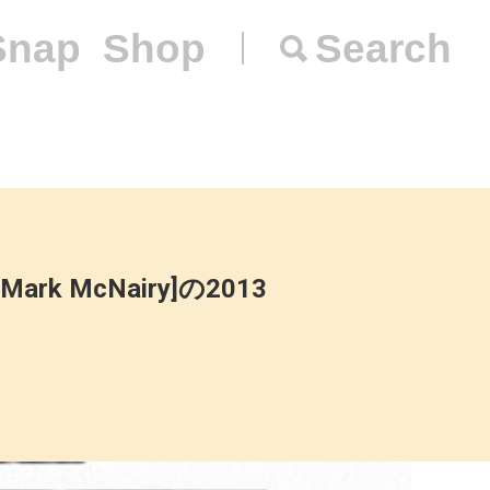
Snap
Shop
Search
 McNairy]の2013