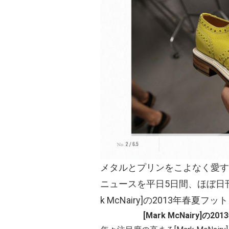
メタルとプリンをこよなく愛す
ニュースを平日5日間、ほぼ日刊
k McNairy]の2013年春
[Mark McNairy]