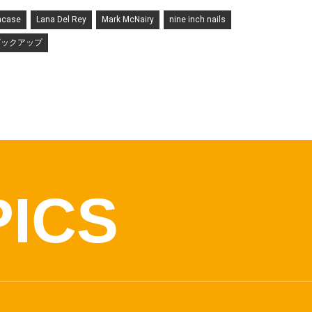
ncase
Lana Del Rey
Mark McNairy
nine inch nails
ピックアップ
PICS