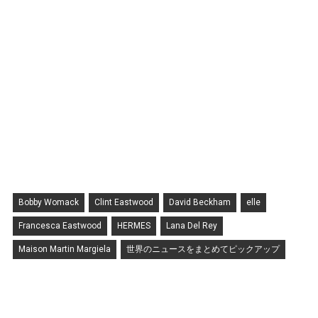
Bobby Womack
Clint Eastwood
David Beckham
elle
Francesca Eastwood
HERMES
Lana Del Rey
Maison Martin Margiela
世界のニュースをまとめてピックアップ