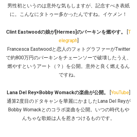
男性初というのは意外な気もしますが、記念すべき表紙
に。こんなにタトゥー多かったんですね。イケメン！
Clint Eastwoodの娘が[Hermes]のバーキンを燃やす。
[
T
elegraph
]
Francesca Eastwoodと恋人のフォトグラファーがTwitter
で約800万円のバーキンをチェーンソーで破壊したうえ、
燃やすというアート（？）を公開。意外と良く燃えるん
ですね。
Lana Del Rey×Bobby Womackの楽曲が公開。
[
YouTube
]
通算2度目のドタキャンを華麗にかましたLana Del Reyが
Bobby Womackとのコラボ楽曲を公開。いつの時代もや
んちゃな歌姫は人を惹きつけるものです。