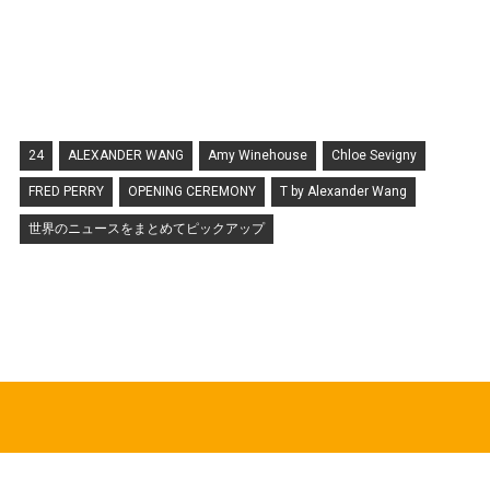
24
ALEXANDER WANG
Amy Winehouse
Chloe Sevigny
FRED PERRY
OPENING CEREMONY
T by Alexander Wang
世界のニュースをまとめてピックアップ
HOT TOPICS