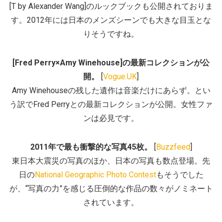
[T by Alexander Wang]のルックブックも公開されておりま
す。2012年には日本のメンズシーンでも大きな目玉とな
りそうですね。
[Fred Perry×Amy Winehouse]の最新コレクションが公
開。
[
Vogue.UK
]
Amy Winehouseの残した遺作は音楽だけにあらず。とい
う訳でFred Perryとの最新コレクションが公開。女性ファ
ンは必見です。
2011年で最も衝撃的な写真45枚。
[
Buzzfeed
]
東日本大震災の写真のほか、日本の写真も数点登場。先
日の
National Geographic Photo Contest
もそうでした
が、“写真の力”を感じる圧倒的な作品の数々がノミネート
されています。