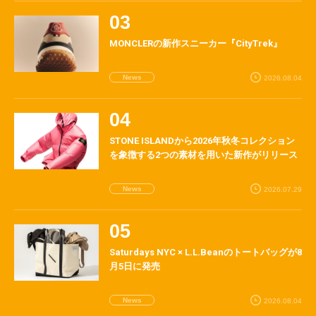
MONCLERの新作スニーカー『CityTrek』
News
2026.08.04
STONE ISLANDから2026年秋冬コレクション
を象徴する2つの素材を用いた新作がリリース
News
2026.07.29
Saturdays NYC × L.L.Beanのトートバッグが8
月5日に発売
News
2026.08.04