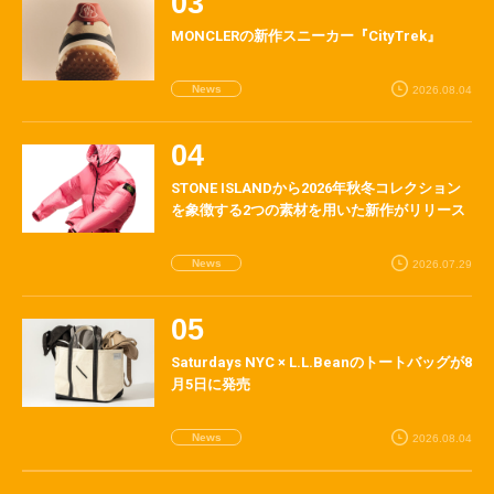
MONCLERの新作スニーカー『CityTrek』
News
2026.08.04
STONE ISLANDから2026年秋冬コレクション
を象徴する2つの素材を用いた新作がリリース
News
2026.07.29
Saturdays NYC × L.L.Beanのトートバッグが8
月5日に発売
News
2026.08.04