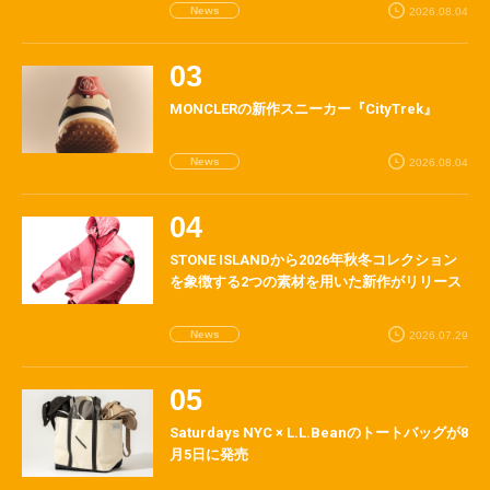
News
2026.08.04
MONCLERの新作スニーカー『CityTrek』
News
2026.08.04
STONE ISLANDから2026年秋冬コレクション
を象徴する2つの素材を用いた新作がリリース
News
2026.07.29
Saturdays NYC × L.L.Beanのトートバッグが8
月5日に発売