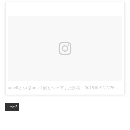
urselfさん(@urself.jp)がシェアした投稿
–
2018年 5月月25日午前1時26分PDT
urself