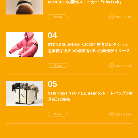
MONCLERの新作スニーカー『CityTrek』
News
2026.08.04
STONE ISLANDから2026年秋冬コレクション
を象徴する2つの素材を用いた新作がリリース
News
2026.07.29
Saturdays NYC × L.L.Beanのトートバッグが8
月5日に発売
News
2026.08.04