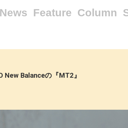
News
Feature
Column
IO New Balanceの『MT2』