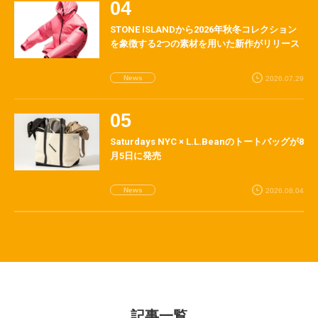
STONE ISLANDから2026年秋冬コレクション
を象徴する2つの素材を用いた新作がリリース
News
2026.07.29
Saturdays NYC × L.L.Beanのトートバッグが8
月5日に発売
News
2026.08.04
記事一覧