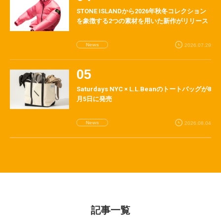
STONE ISLANDから2026年秋冬コレクション
を象徴する2つの素材を用いた新作がリリース
News
2026.07.29
Saturdays NYC × L.L.Beanのトートバッグが8
月5日に発売
News
2026.08.04
記事一覧