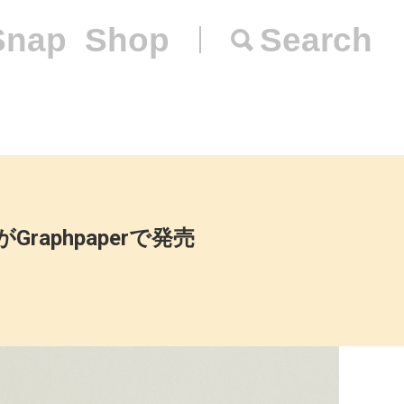
Snap
Shop
Search
phpaperで発売