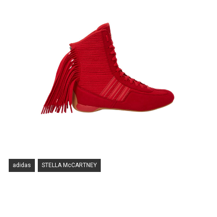
adidas
STELLA McCARTNEY