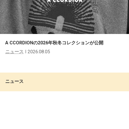
A CCORDIONの2026年秋冬コレクションが公開
ニュース
2026.08.05
ニュース
PALACE SKATEBOARDSのSPRING 2
026 Week 7が3月21日にドロップ
Keita Miki
by
2026.03.17