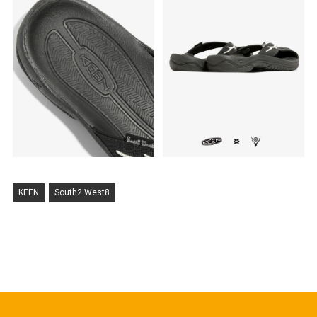
KEEN
South2 West8