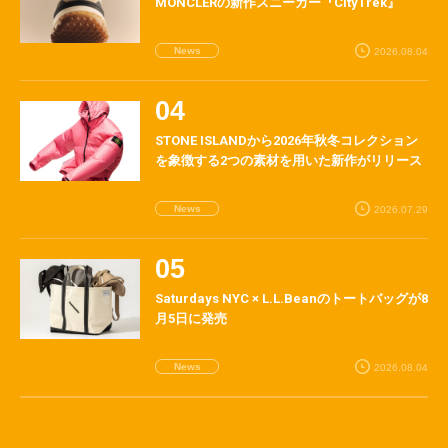
MONCLERの新作スニーカー『CityTrek』
News
2026.08.04
STONE ISLANDから2026年秋冬コレクション
を象徴する2つの素材を用いた新作がリリース
News
2026.07.29
Saturdays NYC × L.L.Beanのトートバッグが8
月5日に発売
News
2026.08.04