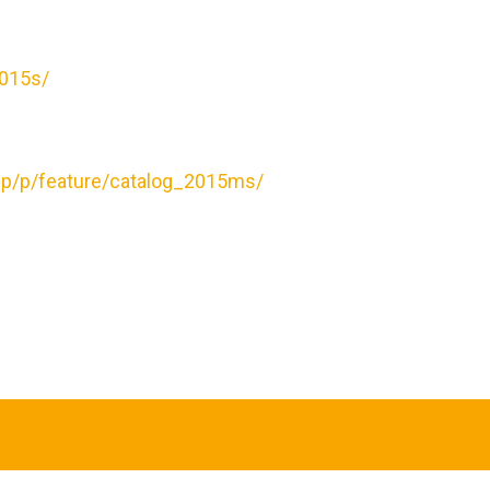
イト
2015s/
jp/p/feature/catalog_2015ms/