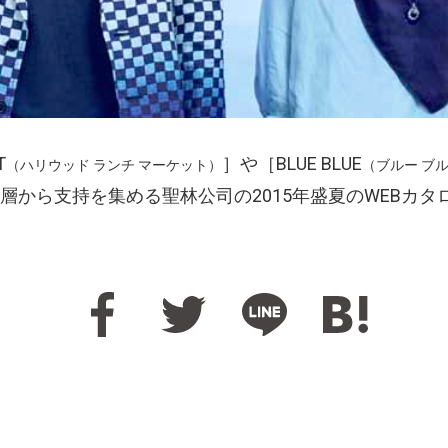
T
］や［BLUE BLUE
（ハリウッド ランチ マーケット）
（ブルー ブ
層から支持を集める聖林公司の2015年盛夏のWEBカ