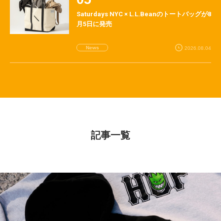
Saturdays NYC × L.L.Beanのトートバッグが8
月5日に発売
News
2026.08.04
記事一覧