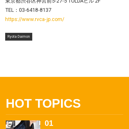
東京都渋谷区神宮前5-27-5 TOLDAビル 2F
TEL：03-6418-8137
https://www.rvca-jp.com/
Ryota Daimon
HOT TOPICS