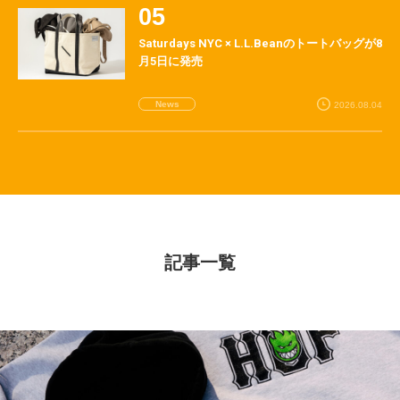
Saturdays NYC × L.L.Beanのトートバッグが8
月5日に発売
News
2026.08.04
記事一覧