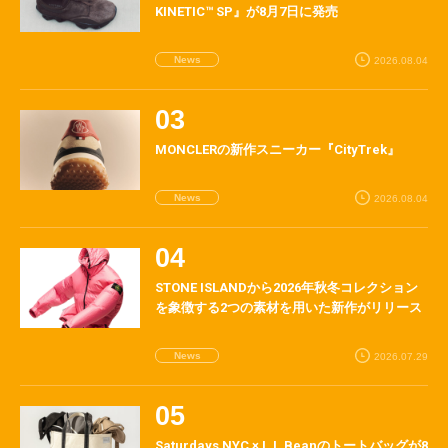
KINETIC™ SP』が8月7日に発売
News
2026.08.04
MONCLERの新作スニーカー『CityTrek』
News
2026.08.04
STONE ISLANDから2026年秋冬コレクション
を象徴する2つの素材を用いた新作がリリース
News
2026.07.29
Saturdays NYC × L.L.Beanのトートバッグが8