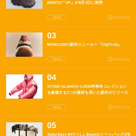
KINETIC™ SP』が8月7日に発売
News
2026.08.04
MONCLERの新作スニーカー『CityTrek』
News
2026.08.04
STONE ISLANDから2026年秋冬コレクション
を象徴する2つの素材を用いた新作がリリース
News
2026.07.29
Saturdays NYC × L.L.Beanのトートバッグが8