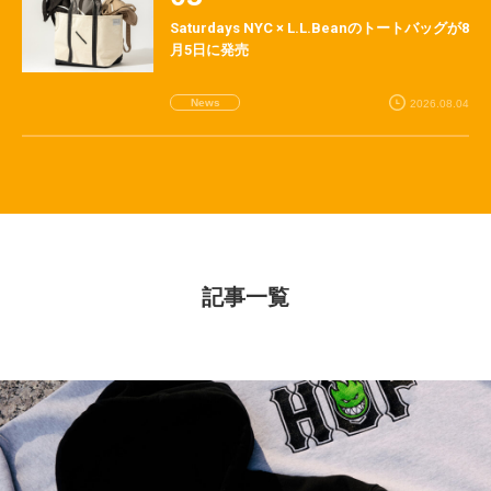
Saturdays NYC × L.L.Beanのトートバッグが8
月5日に発売
News
2026.08.04
記事一覧