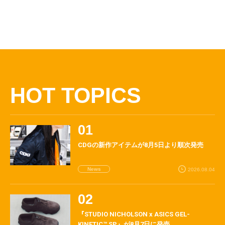
HOT TOPICS
CDGの新作アイテムが8月5日より順次発売
News
2026.08.04
『STUDIO NICHOLSON x ASICS GEL-
KINETIC™ SP』が8月7日に発売