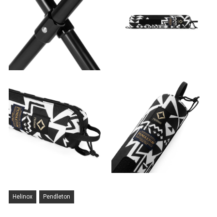
Helinox
Pendleton